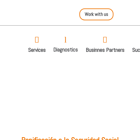
Work with us


l
Services
Businnes Partners
Suc
Diagnostics