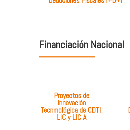
Deduciones Fiscales I+D+i
Financiación Nacional
Proyectos de
Innovación
Tecnmológica de CDTI:
LIC y LIC A