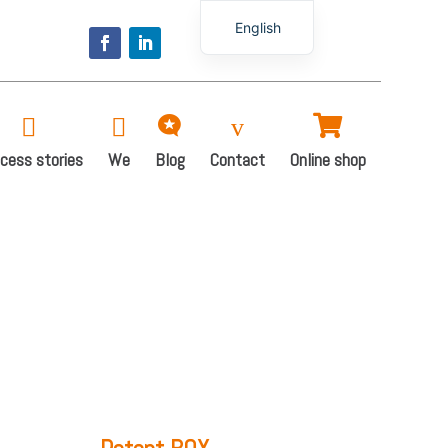
English
Spanish



v

cess stories
We
Blog
Contact
Online shop