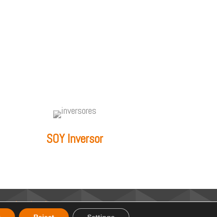
SOY Inversor
icy
–
Legal notice