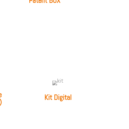
Patent BOX
e
Kit Digital
)